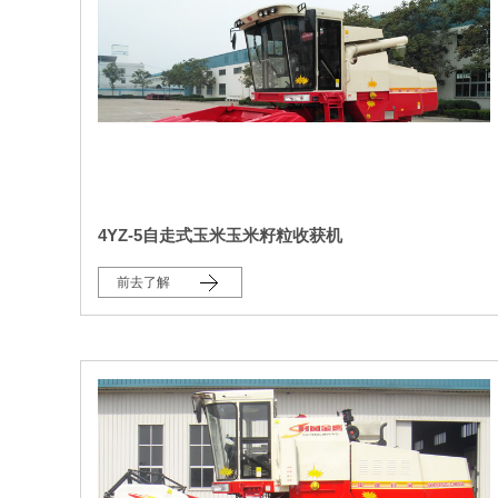
4YZ-5自走式玉米玉米籽粒收获机
前去了解