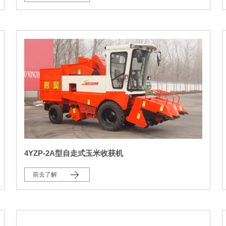
4YZP-2A型自走式玉米收获机
前去了解