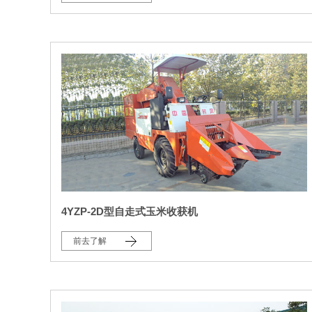
4YZP-2D型自走式玉米收获机
前去了解