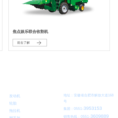
焦点娱乐联合收割机
前去了解
乐产品
我要联系焦点娱乐
地址：安徽省合肥市解放大道168
发动机
号
轮胎
3953153
0551-
集团：
拖拉机
3609889
0551-
销售热线：
脚手架