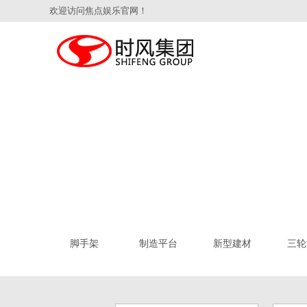
欢迎访问焦点娱乐官网！
焦点娱乐产品
脚手架
制造平台
新型建材
三轮