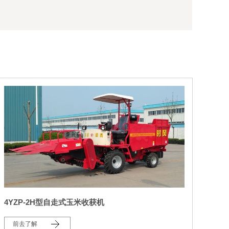
4YZP-2H型自走式玉米收获机
前去了解